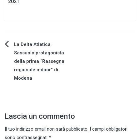
2021
Navigazione
La Delta Atletica
Sassuolo protagonista
articoli
della prima “Rassegna
regionale indoor” di
Modena
Lascia un commento
Il tuo indirizzo email non sarà pubblicato.
I campi obbligatori
sono contrassegnati
*