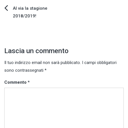
Navigazione
Al via la stagione
2018/2019!
articoli
Lascia un commento
Il tuo indirizzo email non sarà pubblicato.
I campi obbligatori
sono contrassegnati
*
Commento
*